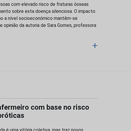
soas com elevado risco de fraturas ósseas
to sobre esta doença silenciosa. O impacto
mo a nível socioeconómico mantêm-se
de opinião da autoria de Sara Gomes, professora
+
nfermeiro com base no risco
oróticas
a é uma vitória coletiva, mas traz novos