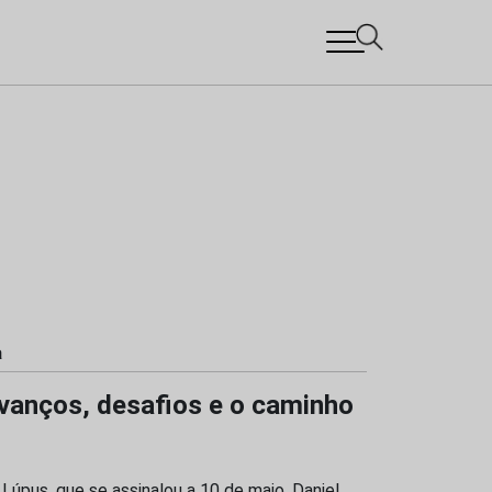
a
vanços, desafios e o caminho
Lúpus, que se assinalou a 10 de maio, Daniel