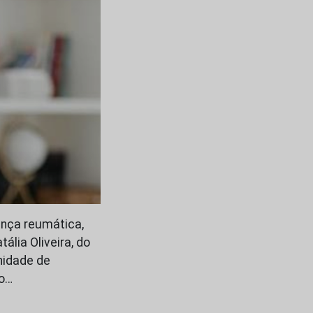
nça reumática,
ália Oliveira, do
nidade de
to…