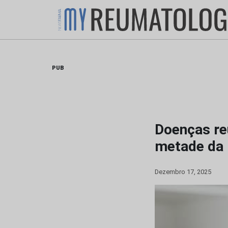
Skip
to
content
PUB
Doenças re
metade da 
Dezembro 17, 2025