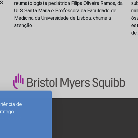
LS
reumatologista pediátrica Filipa Oliveira Ramos, da
su
ULS Santa Maria e Professora da Faculdade de
mi
Medicina da Universidade de Lisboa, chama a
ós
atenção…
est
de
riência de
tráfego.
3H, esc. 37