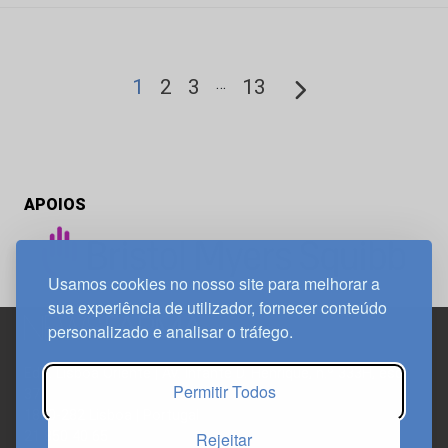
…
1
2
3
13
APOIOS
Usamos cookies no nosso site para melhorar a
sua experiência de utilizador, fornecer conteúdo
personalizado e analisar o tráfego.
Edif. Lisboa Oriente | Av. Infante D. Henrique, n.º 333H, esc.
Permitir Todos
37
1800-282 Lisboa | Portugal
Rejeitar
21 850 40 65