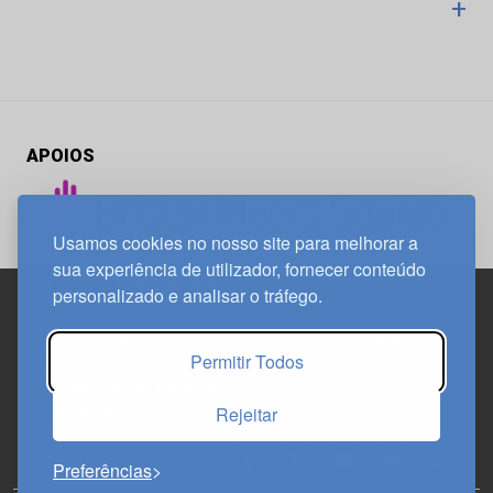
+
APOIOS
Usamos cookies no nosso site para melhorar a
sua experiência de utilizador, fornecer conteúdo
personalizado e analisar o tráfego.
Edif. Lisboa Oriente | Av. Infante D. Henrique, n.º 333H, esc.
Permitir Todos
37
1800-282 Lisboa | Portugal
Rejeitar
21 850 40 65
Preferências