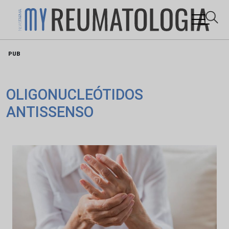
Skip
PUB
to
content
OLIGONUCLEÓTIDOS
ANTISSENSO