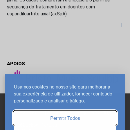
segurança do tratamento em doentes com
espondiloartrite axial (axSpA).
+
APOIOS
Usamos cookies no nosso site para melhorar a
sua experiência de utilizador, fornecer conteúdo
personalizado e analisar o tráfego.
Edif. Lisboa Oriente | Av. Infante D. Henrique, n.º 333H, esc.
Permitir Todos
37
1800-282 Lisboa | Portugal