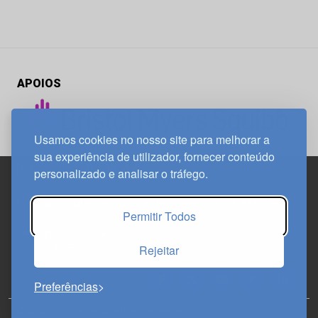
APOIOS
Usamos cookies no nosso site para melhorar a
sua experiência de utilizador, fornecer conteúdo
personalizado e analisar o tráfego.
Edif. Lisboa Oriente | Av. Infante D. Henrique, n.º 333H, esc.
Permitir Todos
37
1800-282 Lisboa | Portugal
Rejeitar
21 850 40 65
Preferências
© 2026 Todos os Direitos Reservados.
Política de