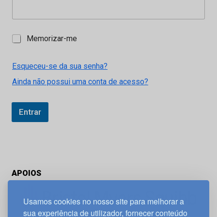
M
Memorizar-me
e
m
o
Esqueceu-se da sua senha?
r
Ainda não possui uma conta de acesso?
i
z
a
r
Entrar
-
m
e
APOIOS
Usamos cookies no nosso site para melhorar a
sua experiência de utilizador, fornecer conteúdo