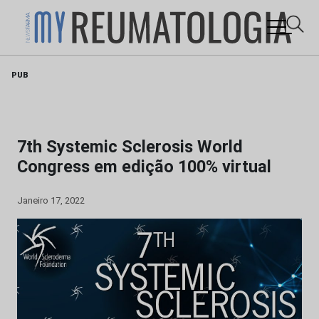
Skip
PUB
to
content
7th Systemic Sclerosis World
Congress em edição 100% virtual
Janeiro 17, 2022