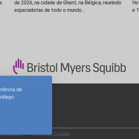
e
de 2026, na cidade de Ghent, na Bélgica, reunindo
Ho
especialistas de todo o mundo…
e 
riência de
tráfego.
3H, esc. 37
 Privacidade
Política de Cookies