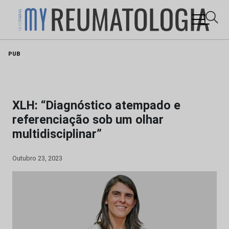
Skip
PUB
to
content
XLH: “Diagnóstico atempado e
referenciação sob um olhar
multidisciplinar”
Outubro 23, 2023