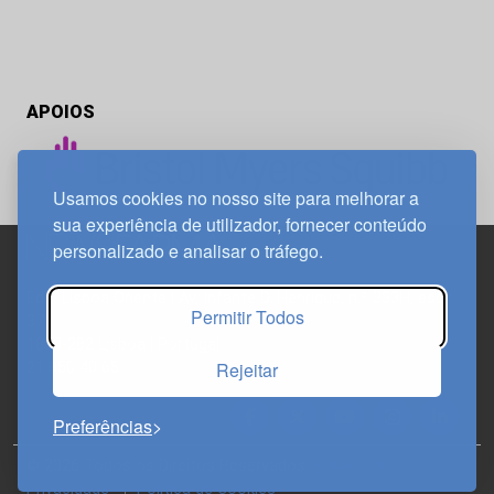
APOIOS
Usamos cookies no nosso site para melhorar a
sua experiência de utilizador, fornecer conteúdo
personalizado e analisar o tráfego.
Edif. Lisboa Oriente | Av. Infante D. Henrique, n.º 333H, esc.
Permitir Todos
37
1800-282 Lisboa | Portugal
Rejeitar
21 850 40 65
Preferências
© 2026 Todos os Direitos Reservados.
Política de
Privacidade
Política de Cookies