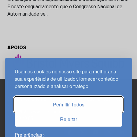
É neste enquadramento que o Congresso Nacional de
Autoimunidade se…
APOIOS
Usamos cookies no nosso site para melhorar a
sua experiência de utilizador, fornecer conteúdo
personalizado e analisar o tráfego.
Edif. Lisboa Oriente | Av. Infante D. Henrique, n.º 333H, esc.
Permitir Todos
37
1800-282 Lisboa | Portugal
Rejeitar
21 850 40 65
Preferências