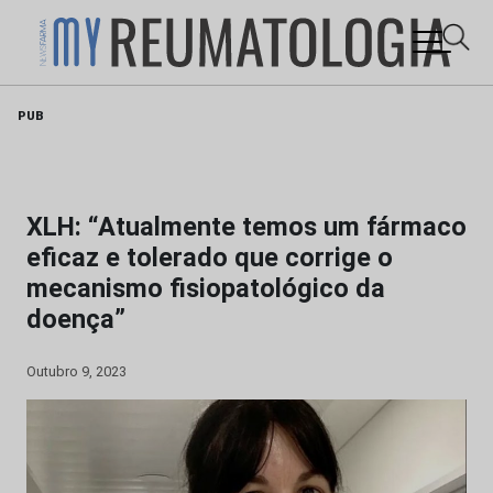
Skip
PUB
to
content
XLH: “Atualmente temos um fármaco
eficaz e tolerado que corrige o
mecanismo fisiopatológico da
doença”
Outubro 9, 2023