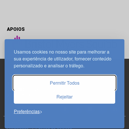
APOIOS
Usamos cookies no nosso site para melhorar a
sua experiência de utilizador, fornecer conteúdo
personalizado e analisar o tráfego.
Edif. Lisboa Oriente | Av. Infante D. Henrique, n.º 333H, esc.
Permitir Todos
37
1800-282 Lisboa | Portugal
Rejeitar
21 850 40 65
Preferências
© 2026 Todos os Direitos Reservados.
Política de
Privacidade
Política de Cookies