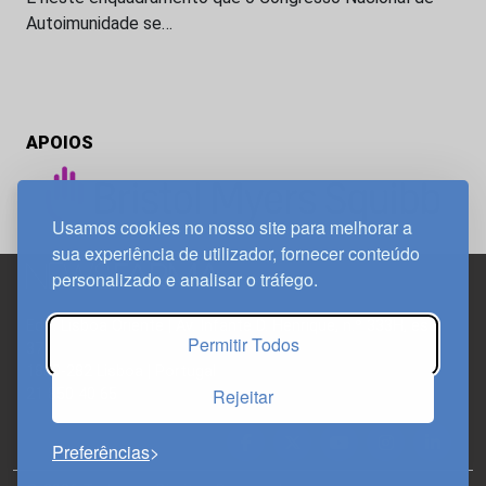
Autoimunidade se…
APOIOS
Usamos cookies no nosso site para melhorar a
sua experiência de utilizador, fornecer conteúdo
personalizado e analisar o tráfego.
Edif. Lisboa Oriente | Av. Infante D. Henrique, n.º 333H, esc.
Permitir Todos
37
1800-282 Lisboa | Portugal
Rejeitar
21 850 40 65
Preferências