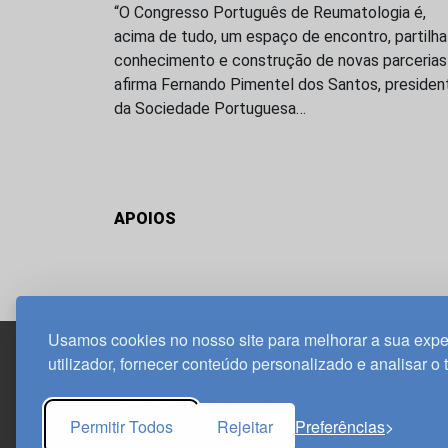
“O Congresso Português de Reumatologia é,
acima de tudo, um espaço de encontro, partilha
conhecimento e construção de novas parcerias
afirma Fernando Pimentel dos Santos, presiden
da Sociedade Portuguesa…
APOIOS
Usamos cookies no nosso site para melhorar a sua expe
utilizador, fornecer conteúdo personalizado e analisar o 
Edif. Lisboa Oriente | Av. Infante D. Henrique, n.º 33
1800-282 Lisboa | Portugal
Permitir Todos
Rejeitar
Preferências
21 850 40 65