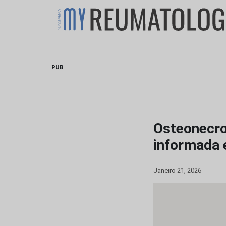
Skip
to
content
PUB
Osteonecro
informada e
Janeiro 21, 2026