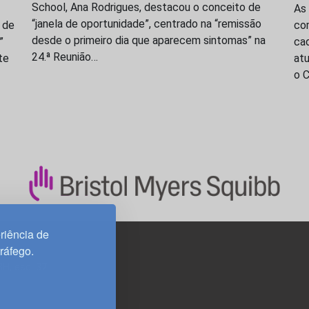
School, Ana Rodrigues, destacou o conceito de
As
“janela de oportunidade”, centrado na “remissão
 de
com
desde o primeiro dia que aparecem sintomas” na
”
cad
24.ª Reunião…
te
at
o 
riência de
tráfego.
3H, esc. 37