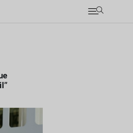
ue
l”