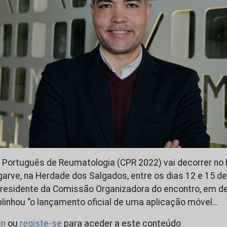
Português de Reumatologia (CPR 2022) vai decorrer no 
arve, na Herdade dos Salgados, entre os dias 12 e 15 de 
presidente da Comissão Organizadora do encontro, em d
linhou “o lançamento oficial de uma aplicação móvel…
in
ou
registe-se
para aceder a este conteúdo