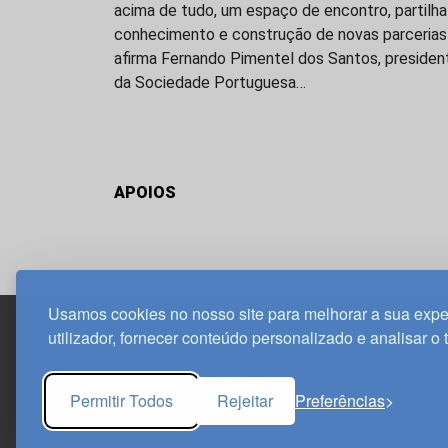
acima de tudo, um espaço de encontro, partilha
conhecimento e construção de novas parcerias
afirma Fernando Pimentel dos Santos, presiden
da Sociedade Portuguesa…
APOIOS
Usamos cookies no nosso site para melhorar a sua expe
utilizador, fornecer conteúdo personalizado e analisar o 
Edif. Lisboa Oriente | Av. Infante D. Henrique, n.º 33
1800-282 Lisboa | Portugal
Permitir Todos
Rejeitar
Preferências
21 850 40 65