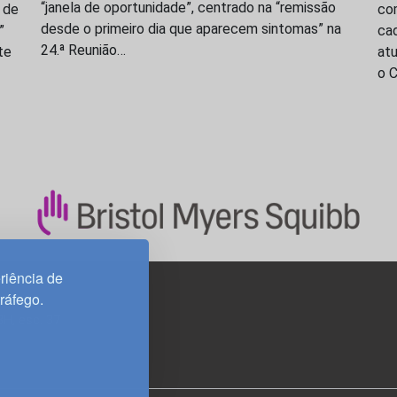
“janela de oportunidade”, centrado na “remissão
 de
com
desde o primeiro dia que aparecem sintomas” na
”
cad
24.ª Reunião…
te
at
o 
riência de
tráfego.
3H, esc. 37