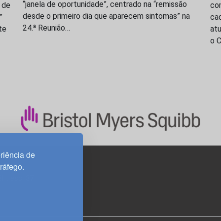
“janela de oportunidade”, centrado na “remissão
 de
com
desde o primeiro dia que aparecem sintomas” na
”
cad
24.ª Reunião…
te
at
o 
riência de
tráfego.
3H, esc. 37