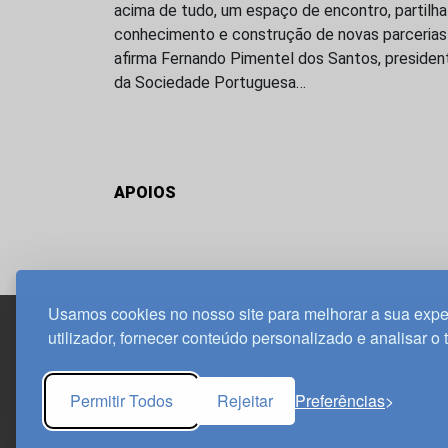
acima de tudo, um espaço de encontro, partilha
conhecimento e construção de novas parcerias
afirma Fernando Pimentel dos Santos, presiden
da Sociedade Portuguesa…
APOIOS
Usamos cookies no nosso site para melhorar a sua expe
utilizador, fornecer conteúdo personalizado e analisar o 
Edif. Lisboa Oriente | Av. Infante D. Henrique, n.º 33
1800-282 Lisboa | Portugal
Permitir Todos
Rejeitar
Preferências
21 850 40 65