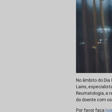
No âmbito do Dia I
Lains, especialist
Reumatologia, a r
do doente com ost
Por favor faça
log