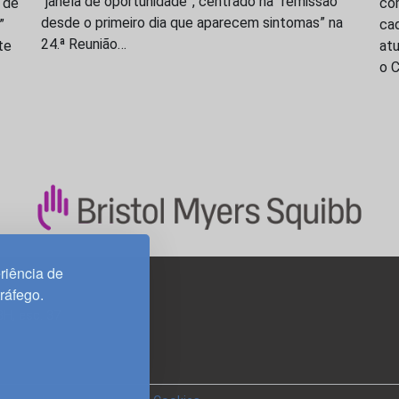
“janela de oportunidade”, centrado na “remissão
 de
com
desde o primeiro dia que aparecem sintomas” na
”
cad
24.ª Reunião…
te
at
o 
riência de
tráfego.
3H, esc. 37