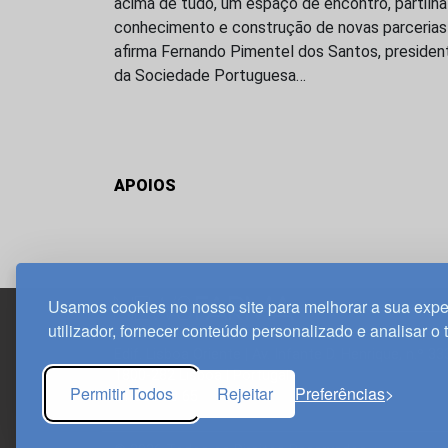
acima de tudo, um espaço de encontro, partilha
conhecimento e construção de novas parcerias
afirma Fernando Pimentel dos Santos, presiden
da Sociedade Portuguesa…
APOIOS
Usamos cookies no nosso site para melhorar a sua expe
utilizador, fornecer conteúdo personalizado e analisar o 
Edif. Lisboa Oriente | Av. Infante D. Henrique, n.º 33
1800-282 Lisboa | Portugal
Permitir Todos
Rejeitar
Preferências
21 850 40 65