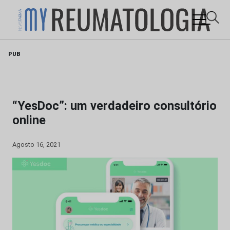
Skip
PUB
to
content
“YesDoc”: um verdadeiro consultório
online
Agosto 16, 2021