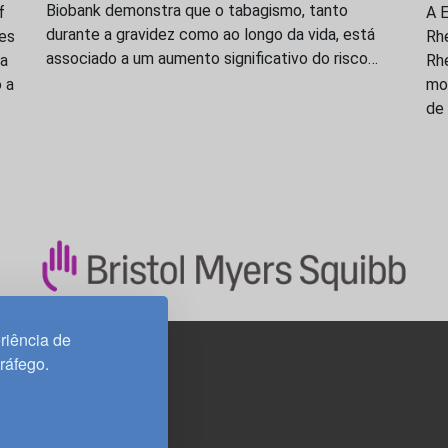
Biobank demonstra que o tabagismo, tanto
f
A E
durante a gravidez como ao longo da vida, está
res
Rh
associado a um aumento significativo do risco…
ma
Rhe
 a
mon
de 
riência de
tráfego.
3H, esc. 37