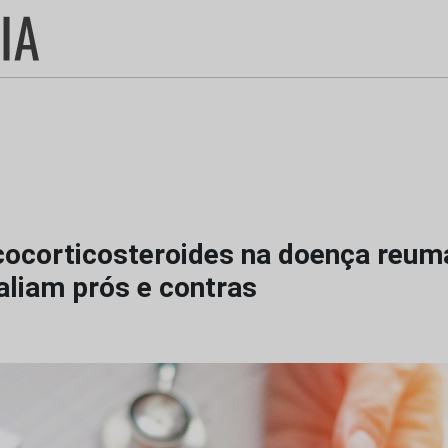
cocorticosteroides na doença reumá
aliam prós e contras