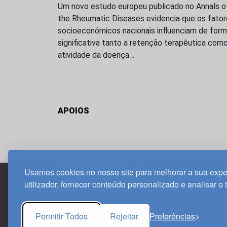
Um novo estudo europeu publicado no Annals o
the Rheumatic Diseases evidencia que os fato
socioeconómicos nacionais influenciam de for
significativa tanto a retenção terapêutica como
atividade da doença…
APOIOS
Usamos cookies no nosso site para melhorar a sua expe
utilizador, fornecer conteúdo personalizado e analisar o 
Edif. Lisboa Oriente | Av. Infante D. Henrique, n.º 33
1800-282 Lisboa | Portugal
Permitir Todos
Rejeitar
Preferências
21 850 40 65