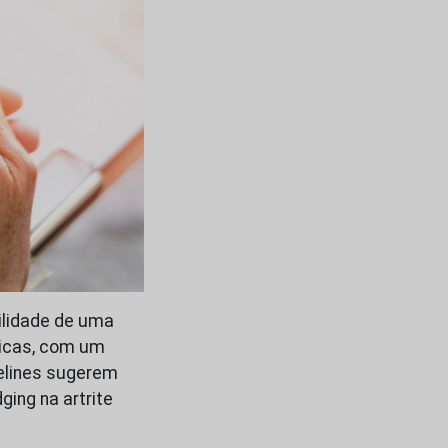
ilidade de uma
ticas, com um
delines sugerem
ing na artrite