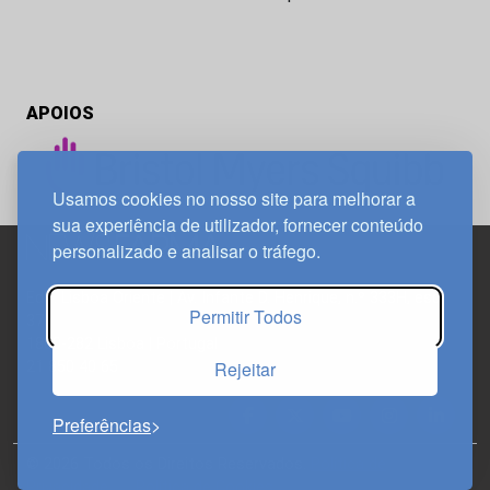
APOIOS
Usamos cookies no nosso site para melhorar a
sua experiência de utilizador, fornecer conteúdo
personalizado e analisar o tráfego.
Edif. Lisboa Oriente | Av. Infante D. Henrique, n.º 333H, esc.
Permitir Todos
37
1800-282 Lisboa | Portugal
Rejeitar
21 850 40 65
Preferências
© 2026 Todos os Direitos Reservados.
Política de
Privacidade
Política de Cookies