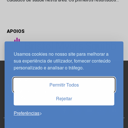
APOIOS
Usamos cookies no nosso site para melhorar a
sua experiência de utilizador, fornecer conteúdo
personalizado e analisar o tráfego.
Edif. Lisboa Oriente | Av. Infante D. Henrique, n.º 333H, esc.
Permitir Todos
37
1800-282 Lisboa | Portugal
Rejeitar
21 850 40 65
Preferências
© 2026 Todos os Direitos Reservados.
Política de