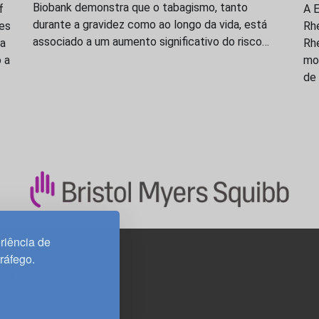
Biobank demonstra que o tabagismo, tanto
f
A E
durante a gravidez como ao longo da vida, está
res
Rh
associado a um aumento significativo do risco…
ma
Rhe
 a
mon
de 
riência de
tráfego.
3H, esc. 37