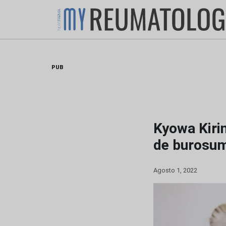
Skip
to
content
PUB
Kyowa Kiri
de burosum
Agosto 1, 2022