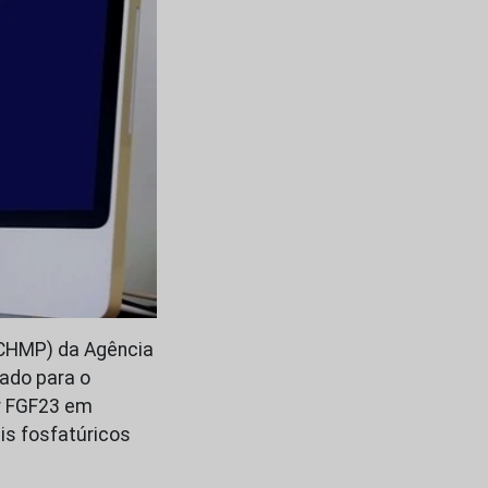
(CHMP) da Agência
ado para o
r FGF23 em
s fosfatúricos