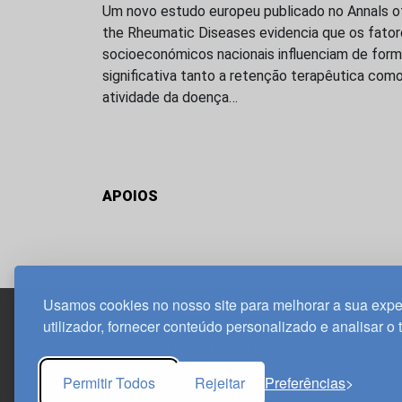
Um novo estudo europeu publicado no Annals o
the Rheumatic Diseases evidencia que os fato
socioeconómicos nacionais influenciam de for
significativa tanto a retenção terapêutica como
atividade da doença…
APOIOS
Usamos cookies no nosso site para melhorar a sua expe
utilizador, fornecer conteúdo personalizado e analisar o 
Edif. Lisboa Oriente | Av. Infante D. Henrique, n.º 33
1800-282 Lisboa | Portugal
Permitir Todos
Rejeitar
Preferências
21 850 40 65