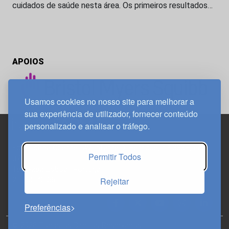
cuidados de saúde nesta área. Os primeiros resultados…
APOIOS
Usamos cookies no nosso site para melhorar a
sua experiência de utilizador, fornecer conteúdo
personalizado e analisar o tráfego.
Edif. Lisboa Oriente | Av. Infante D. Henrique, n.º 333H, esc.
Permitir Todos
37
1800-282 Lisboa | Portugal
Rejeitar
21 850 40 65
Preferências
© 2026 Todos os Direitos Reservados.
Política de