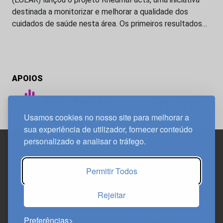
destinada a monitorizar e melhorar a qualidade dos
cuidados de saúde nesta área. Os primeiros resultados…
APOIOS
Usamos cookies no nosso site para melhorar a
sua experiência de utilizador, fornecer conteúdo
personalizado e analisar o tráfego.
Edif. Lisboa Oriente | Av. Infante D. Henrique, n.º 333H, esc.
Permitir Todos
37
1800-282 Lisboa | Portugal
Rejeitar
21 850 40 65
Preferências