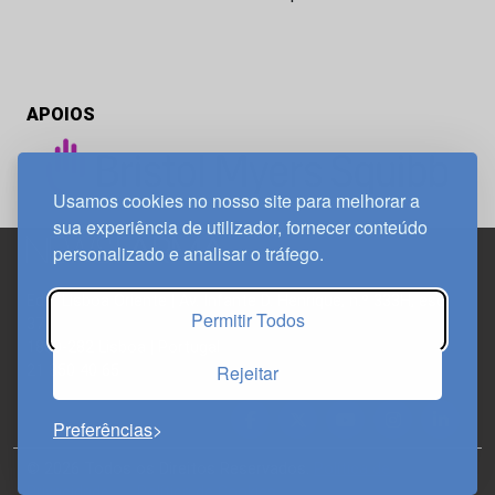
APOIOS
Usamos cookies no nosso site para melhorar a
sua experiência de utilizador, fornecer conteúdo
personalizado e analisar o tráfego.
Edif. Lisboa Oriente | Av. Infante D. Henrique, n.º 333H, esc.
Permitir Todos
37
1800-282 Lisboa | Portugal
Rejeitar
21 850 40 65
Preferências
© 2026 Todos os Direitos Reservados.
Política de
Privacidade
Política de Cookies