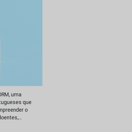
fORM, uma
ortugueses que
mpreender o
doentes,…