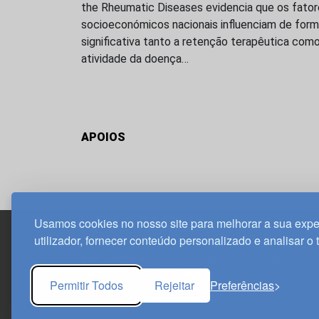
the Rheumatic Diseases evidencia que os fato
socioeconómicos nacionais influenciam de for
significativa tanto a retenção terapêutica como
atividade da doença…
APOIOS
Usamos cookies no nosso site para melhorar a sua expe
utilizador, fornecer conteúdo personalizado e analisar o 
Edif. Lisboa Oriente | Av. Infante D. Henrique, n.º 33
1800-282 Lisboa | Portugal
Permitir Todos
Rejeitar
Preferências
21 850 40 65