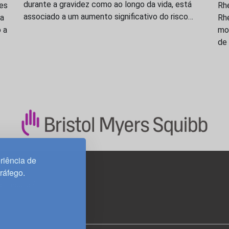
durante a gravidez como ao longo da vida, está
res
Rh
associado a um aumento significativo do risco…
ma
Rhe
 a
mon
de 
riência de
tráfego.
3H, esc. 37