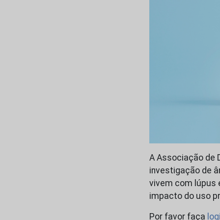
A Associação de 
investigação de â
vivem com lúpus 
impacto do uso p
Por favor faça
log