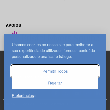
APOIOS
Usamos cookies no nosso site para melhorar a
sua experiência de utilizador, fornecer conteúdo
personalizado e analisar o tráfego.
Edif. Lisboa Oriente | Av. Infante D. Henrique, n.º 333H, esc.
Permitir Todos
37
1800-282 Lisboa | Portugal
Rejeitar
21 850 40 65
Preferências
© 2026 Todos os Direitos Reservados.
Política de
Privacidade
Política de Cookies