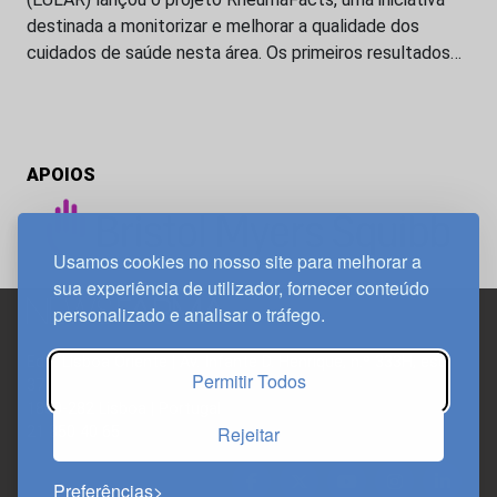
destinada a monitorizar e melhorar a qualidade dos
cuidados de saúde nesta área. Os primeiros resultados…
APOIOS
Usamos cookies no nosso site para melhorar a
sua experiência de utilizador, fornecer conteúdo
personalizado e analisar o tráfego.
Edif. Lisboa Oriente | Av. Infante D. Henrique, n.º 333H, esc.
Permitir Todos
37
1800-282 Lisboa | Portugal
Rejeitar
21 850 40 65
Preferências