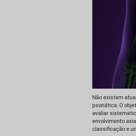
Não existem atual
psoriática. O obje
avaliar sistemati
envolvimento axia
classificação e u