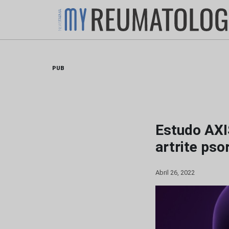
Skip
to
content
PUB
Estudo AXIS
artrite pso
Abril 26, 2022