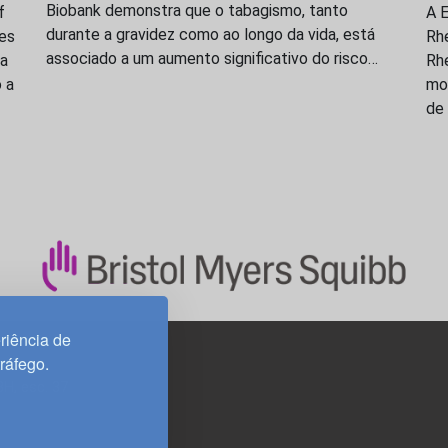
Biobank demonstra que o tabagismo, tanto
f
A E
durante a gravidez como ao longo da vida, está
res
Rh
associado a um aumento significativo do risco…
ma
Rhe
 a
mon
de 
riência de
tráfego.
3H, esc. 37