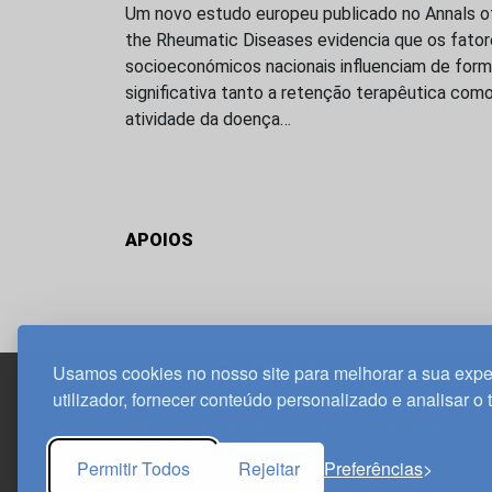
Um novo estudo europeu publicado no Annals o
the Rheumatic Diseases evidencia que os fato
socioeconómicos nacionais influenciam de for
significativa tanto a retenção terapêutica como
atividade da doença…
APOIOS
Usamos cookies no nosso site para melhorar a sua expe
utilizador, fornecer conteúdo personalizado e analisar o 
Edif. Lisboa Oriente | Av. Infante D. Henrique, n.º 33
1800-282 Lisboa | Portugal
Permitir Todos
Rejeitar
Preferências
21 850 40 65