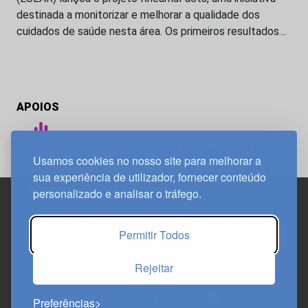
destinada a monitorizar e melhorar a qualidade dos
cuidados de saúde nesta área. Os primeiros resultados…
APOIOS
Usamos cookies no nosso site para melhorar a
sua experiência de utilizador, fornecer conteúdo
personalizado e analisar o tráfego.
Edif. Lisboa Oriente | Av. Infante D. Henrique, n.º 333H, esc.
Permitir Todos
37
1800-282 Lisboa | Portugal
Rejeitar
21 850 40 65
Preferências