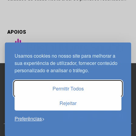
APOIOS
Usamos cookies no nosso site para melhorar a
sua experiência de utilizador, fornecer conteúdo
personalizado e analisar o tráfego.
Edif. Lisboa Oriente | Av. Infante D. Henrique, n.º 333H, esc.
Permitir Todos
37
1800-282 Lisboa | Portugal
Rejeitar
21 850 40 65
Preferências
© 2026 Todos os Direitos Reservados.
Política de
Privacidade
Política de Cookies