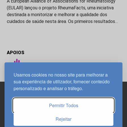
A European Alliance of Associations for Rheumatology
(EULAR) lançou o projeto RheumaFacts, uma iniciativa
destinada a monitorizar e melhorar a qualidade dos
cuidados de saúde nesta área. Os primeiros resultados…
APOIOS
Usamos cookies no nosso site para melhorar a
sua experiência de utilizador, fornecer conteúdo
personalizado e analisar o tráfego.
Edif. Lisboa Oriente | Av. Infante D. Henrique, n.º 333H, esc.
Permitir Todos
37
1800-282 Lisboa | Portugal
Rejeitar
21 850 40 65