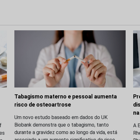
Tabagismo materno e pessoal aumenta
Pr
risco de osteoartrose
di
na
Um novo estudo baseado em dados do UK
Biobank demonstra que o tabagismo, tanto
f
A E
durante a gravidez como ao longo da vida, está
res
Rh
associado a um aumento significativo do risco…