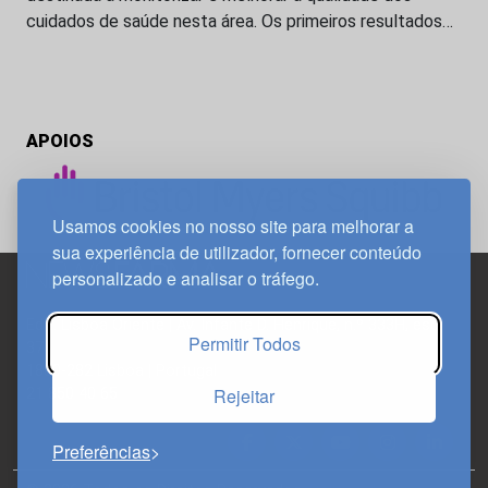
cuidados de saúde nesta área. Os primeiros resultados…
APOIOS
Usamos cookies no nosso site para melhorar a
sua experiência de utilizador, fornecer conteúdo
personalizado e analisar o tráfego.
Edif. Lisboa Oriente | Av. Infante D. Henrique, n.º 333H, esc.
Permitir Todos
37
1800-282 Lisboa | Portugal
Rejeitar
21 850 40 65
Preferências